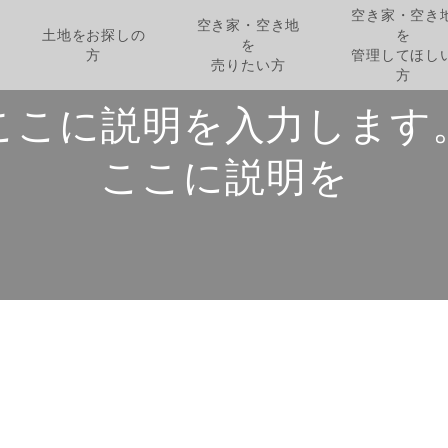
空き家・空き
空き家・空き地
土地をお探しの
を
を
方
管理してほし
売りたい方
方
こ
こ
に
説
明
を
入
力
し
ま
す
こ
こ
に
説
明
を
入
力
し
ま
す