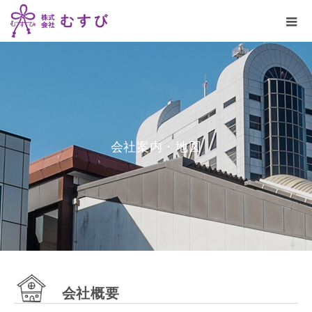
会
社
案
内
・
地
図
会社概要