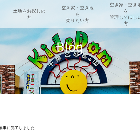
空き家・空き
空き家・空き地
土地をお探しの
を
を
方
管理してほし
売りたい方
方
B
l
o
g
無事に完了しました